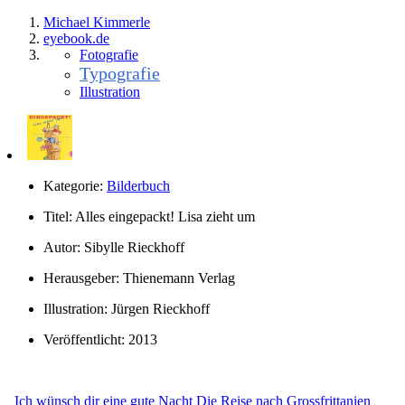
Michael Kimmerle
eye
book.
de
Fotografie
Typografie
Illustration
Kategorie:
Bilderbuch
Titel:
Alles eingepackt! Lisa zieht um
Autor:
Sibylle Rieckhoff
Herausgeber:
Thienemann Verlag
Illustration:
Jürgen Rieckhoff
Veröffentlicht:
2013
Ich wünsch dir eine gute Nacht
Die Reise nach Grossfrittanien