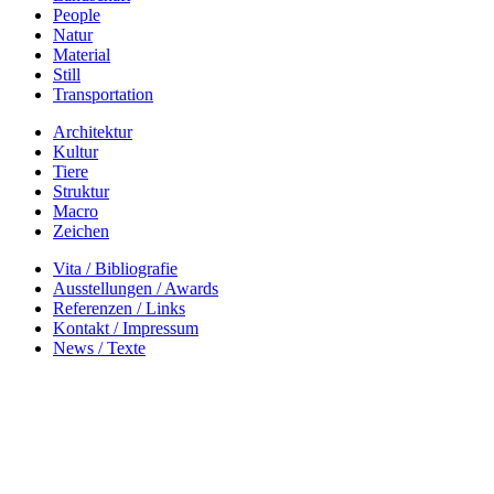
People
Natur
Material
Still
Transportation
Architektur
Kultur
Tiere
Struktur
Macro
Zeichen
Vita / Bibliografie
Ausstellungen / Awards
Referenzen / Links
Kontakt / Impressum
News / Texte