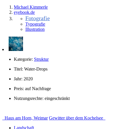
Michael Kimmerle
eye
book.
de
Fotografie
Typografie
Illustration
Kategorie:
Struktur
Titel:
Water-Drops
Jahr:
2020
Preis:
auf Nachfrage
Nutzungsrechte:
eingeschränkt
Haus am Horn, Weimar
Gewitter über dem Kochelsee
Landschaft