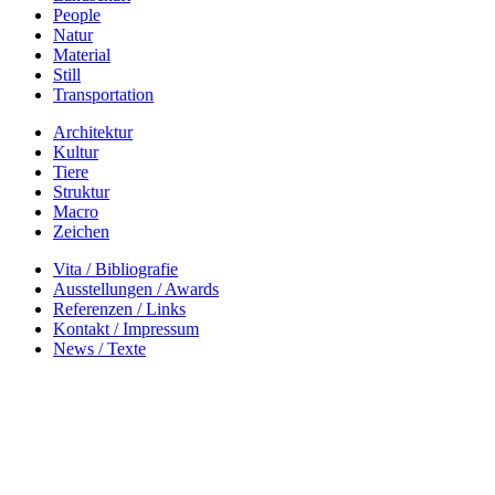
People
Natur
Material
Still
Transportation
Architektur
Kultur
Tiere
Struktur
Macro
Zeichen
Vita / Bibliografie
Ausstellungen / Awards
Referenzen / Links
Kontakt / Impressum
News / Texte