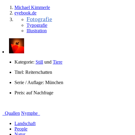
Michael Kimmerle
eye
book.
de
Fotografie
Typografie
Illustration
Kategorie:
Still
und
Tiere
Titel:
Reiterschatten
Serie / Auflage:
München
Preis:
auf Nachfrage
Quallen
Nymphe
Landschaft
People
Natur