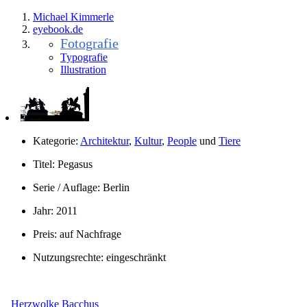
Michael Kimmerle
eye
book.
de
Fotografie
Typografie
Illustration
Kategorie:
Architektur
,
Kultur
,
People
und
Tiere
Titel:
Pegasus
Serie / Auflage:
Berlin
Jahr:
2011
Preis:
auf Nachfrage
Nutzungsrechte:
eingeschränkt
Herzwolke
Bacchus