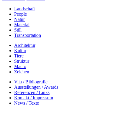
Landschaft
People
Natur
Material
Still
Transportation
Architektur
Kultur
Tiere
Struktur
Macro
Zeichen
Vita / Bibliografie
Ausstellungen / Awards
Referenzen / Links
Kontakt / Impressum
News / Texte