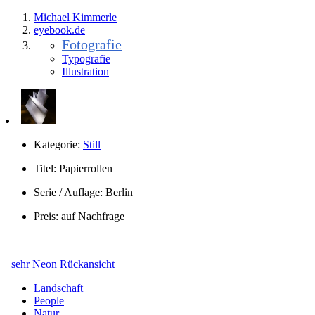
Michael Kimmerle
eye
book.
de
Fotografie
Typografie
Illustration
Kategorie:
Still
Titel:
Papierrollen
Serie / Auflage:
Berlin
Preis:
auf Nachfrage
sehr Neon
Rückansicht
Landschaft
People
Natur