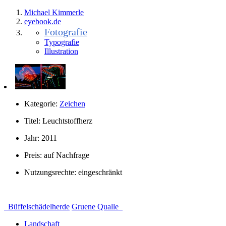
Michael Kimmerle
eye
book.
de
Fotografie
Typografie
Illustration
Kategorie:
Zeichen
Titel:
Leuchtstoffherz
Jahr:
2011
Preis:
auf Nachfrage
Nutzungsrechte:
eingeschränkt
Büffelschädelherde
Gruene Qualle
Landschaft