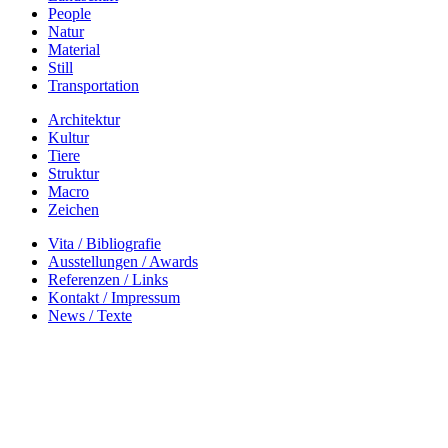
People
Natur
Material
Still
Transportation
Architektur
Kultur
Tiere
Struktur
Macro
Zeichen
Vita / Bibliografie
Ausstellungen / Awards
Referenzen / Links
Kontakt / Impressum
News / Texte