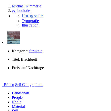
Michael Kimmerle
eye
book.
de
Fotografie
Typografie
Illustration
Kategorie:
Struktur
Titel:
Blechbrett
Preis:
auf Nachfrage
Pfoten
Seil Calligraphie
Landschaft
People
Natur
Material
Still